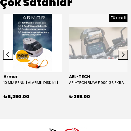
Çok Satanlar
Tükendi
Armor
AEL-TECH
10 MM RENKLİ ALARMLI DİSK KİLİDİ YENİ VERSİYON
AEL-TECH BMW F 900 GS EKRAN/GÖSTERGE KORUYUCU 2024-2025
₺ 5,290.00
₺ 299.00