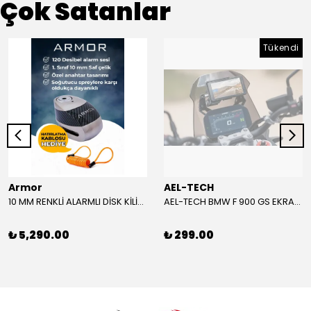
Çok Satanlar
Tükendi
Armor
AEL-TECH
10 MM RENKLİ ALARMLI DİSK KİLİDİ YENİ VERSİYON
AEL-TECH BMW F 900 GS EKRAN/GÖSTERGE KORUYUCU 2024-2025
₺ 5,290.00
₺ 299.00