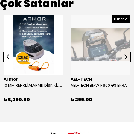
Çok Satanlar
Tükendi
Armor
AEL-TECH
10 MM RENKLİ ALARMLI DİSK KİLİDİ YENİ VERSİYON
AEL-TECH BMW F 900 GS EKRAN/GÖSTERGE KORUYUCU 2024-2025
₺ 5,290.00
₺ 299.00