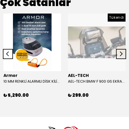
Çok Satanlar
Tükendi
Armor
AEL-TECH
10 MM RENKLİ ALARMLI DİSK KİLİDİ YENİ VERSİYON
AEL-TECH BMW F 900 GS EKRAN/GÖSTERGE KORUYUCU 2024-2025
₺ 5,290.00
₺ 299.00