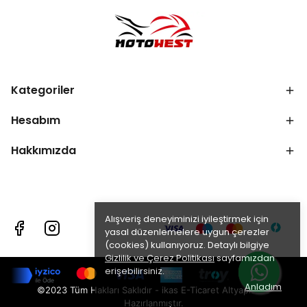
Kategoriler
Hesabım
Hakkımızda
Alışveriş deneyiminizi iyileştirmek için
yasal düzenlemelere uygun çerezler
(cookies) kullanıyoruz. Detaylı bilgiye
Gizlilik ve Çerez Politikası
sayfamızdan
erişebilirsiniz.
Anladım
©2023 Tüm Hakları Saklıdır - ikas E-Ticaret
Altyapısı ile
Hazırlanmıştır.