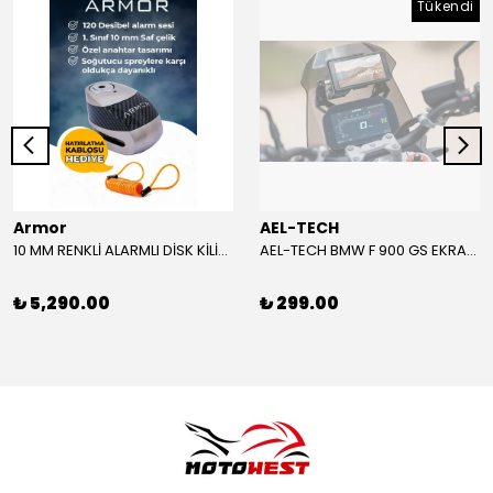
Tükendi
Armor
AEL-TECH
10 MM RENKLİ ALARMLI DİSK KİLİDİ YENİ VERSİYON
AEL-TECH BMW F 900 GS EKRAN/GÖSTERGE KORUYUCU 2024-2025
₺ 5,290.00
₺ 299.00