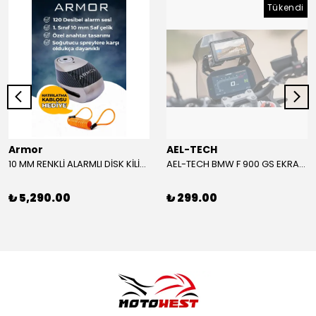
Tükendi
Armor
AEL-TECH
10 MM RENKLİ ALARMLI DİSK KİLİDİ YENİ VERSİYON
AEL-TECH BMW F 900 GS EKRAN/GÖSTERGE KORUYUCU 2024-2025
₺ 5,290.00
₺ 299.00