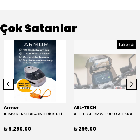
Çok Satanlar
Tükendi
Armor
AEL-TECH
10 MM RENKLİ ALARMLI DİSK KİLİDİ YENİ VERSİYON
AEL-TECH BMW F 900 GS EKRAN/GÖSTERGE KORUYUCU 2024-2025
₺ 5,290.00
₺ 299.00