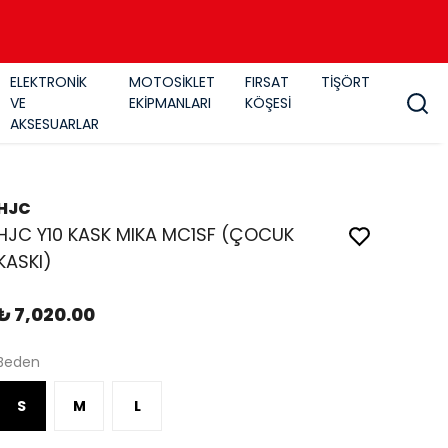
ELEKTRONİK
MOTOSİKLET
FIRSAT
TİŞÖRT
VE
EKİPMANLARI
KÖŞESİ
AKSESUARLAR
HJC
HJC Y10 KASK MIKA MC1SF (ÇOCUK
KASKI)
₺ 7,020.00
Beden
S
M
L