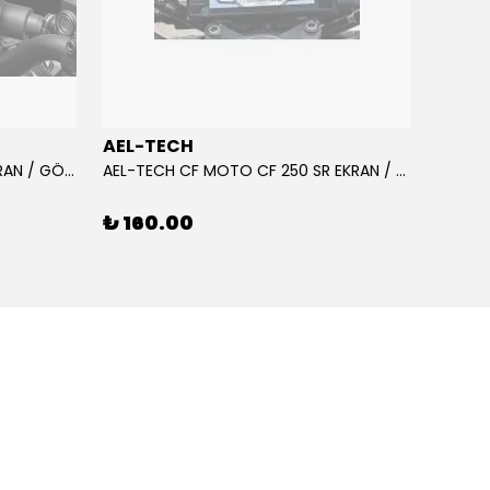
AEL-TECH
AEL-
AEL-TECH CF MOTO CF 250 EKRAN / GÖSTERGE KORUYUCU 2020-2022
AEL-TECH CF MOTO CF 250 SR EKRAN / GÖSTERGE KORUYUCU 2023-2025
₺ 160.00
₺ 16