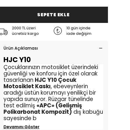
SEPETE EKLE
2000 TL üzeri
10 gün içinde
ücretsiz kargo
iade değişim
Ürün Açıklaması
HJC Y10
Çocuklarınızın motosiklet üzerindeki
güvenliği ve konforu için özel olarak
tasarlanan
HJC Y10 Çocuk
Motosiklet Kaskı
, ebeveynlerin
aradığı üstün korumayı yenilikçi bir
yapıda sunuyor. Rüzgar tünelinde
test edilmiş
«APC» (Gelişmiş
Polikarbonat Kompozit)
dış kabuğu
sayesinde b
Devamını Göster