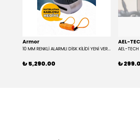
Armor
AEL-TE
%80
10 MM RENKLİ ALARMLI DİSK KİLİDİ YENİ VERSİYON
₺ 5,290.00
₺ 299.